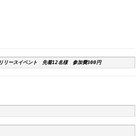
スターリリースイベント　先着12名様　
参加費300円