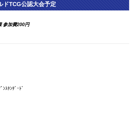
ールドTCG公認大会予定
 参加費200円
ﾟﾝｽﾀﾝﾀﾞｰﾄﾞ